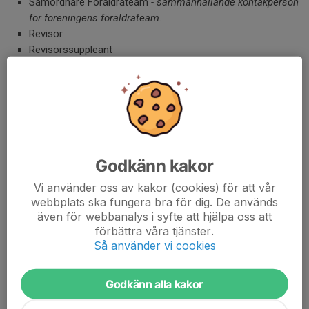
Samordnare Föräldrateam
- sammanhållande kontakperson
för föreningens föräldrateam.
Revisor
Revisorssuppleant
Valberedning
Läs mer om rollerna
här
Är du intresserad att engagera dig i styrelsen, vill du veta mer
om respektive roll, känner du att vill bidra men vet inte hur eller
Godkänn kakor
med vad, tveka inte att kontakta
styrelsen@linkopinglightnings.se
Vi använder oss av kakor (cookies) för att vår
webbplats ska fungera bra för dig. De används
Kontakt
även för webbanalys i syfte att hjälpa oss att
förbättra våra tjänster.
För att ta kontakt med styrelsen maila
Så använder vi cookies
styrelsen@linkopinglightnings.se
För frågor kring de olika lagen tas kontakt med lagets tränare.
Godkänn alla kakor
Mailadresser finns på respektive lags sida.