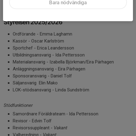
Bara nödvändiga
För övriga frågor maila
cheerleading@linkopinglightnings.se
Styrelsen 2025/2026
Ordförande - Emma Laghamn
Kassör - Oscar Karlström
Sportchef - Erica Leandersson
Utbildningsansvarig - Ida Pettersson
Materialansvarig - Izabella Björkman/Eira Pärhagen
Anläggningsansvarig - Eira Pärhagen
Sponsoransvarig - Daniel Tolf
Säljansvarig Elin Mako
LOK-stödsansvarig - Linda Sundström
Stödfunktioner
Samordnare Föräldrateam
-
Ida Pettersson
Revisor - Edvin Tolf
Revisorssuppleant -
Vakant
Valberedning -
Vakant