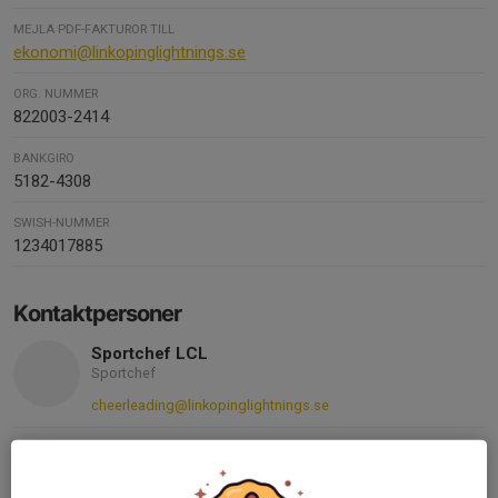
MEJLA PDF-FAKTUROR TILL
ekonomi@linkopinglightnings.se
ORG. NUMMER
822003-2414
BANKGIRO
5182-4308
SWISH-NUMMER
1234017885
Kontaktpersoner
Sportchef LCL
Sportchef
cheerleading@linkopinglightnings.se
Emma Laghamn
Styrelsen