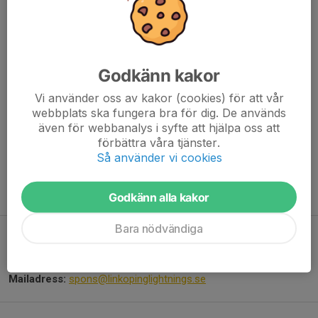
070-461 32 57
styrelsen@linkopinglightnings.se
Kontakt Trygg idrott
Godkänn kakor
Alla ska kunna känna trygghet och glädje inom cheerleading. Om
du som aktiv eller vårdnadshavare behöver stöd kan du i första
Vi använder oss av kakor (cookies) för att vår
hand ta kontakt med lagets tränare. Om det finns hinder för att
webbplats ska fungera bra för dig. De används
även för webbanalys i syfte att hjälpa oss att
vända sig till lagets tränare kan du kontakta föreningens
förbättra våra tjänster.
trygghetsperson med stora som små frågor.
Så använder vi cookies
Trygghetsperson 25/26:
Linnéa Forsling
Mailadress:
trygg@linkopinglightnings.se
Godkänn alla kakor
Bara nödvändiga
Spons
Kontakperson:
Daniel Tolf
Mailadress:
spons@linkopinglightnings.se