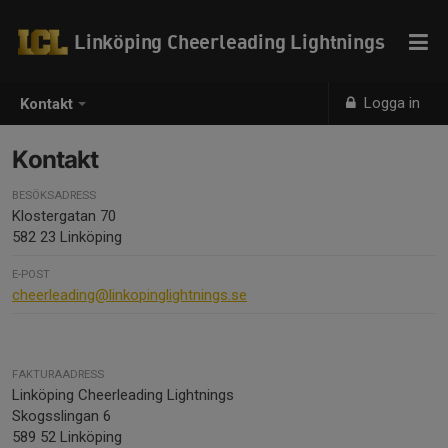
Linköping Cheerleading Lightnings
Logga in
Kontakt
Kontakt
BESÖKSADRESS
Klostergatan 70
582 23 Linköping
E-POST
cheerleading@linkopinglightnings.se
FAKTURAADRESS
Linköping Cheerleading Lightnings
Skogsslingan 6
589 52 Linköping