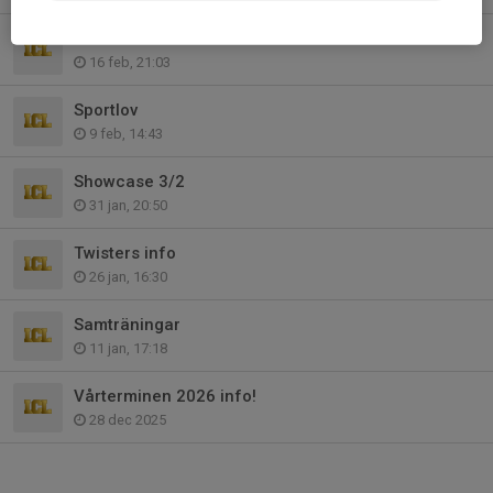
Samlad info VT
16 feb, 21:03
Sportlov
9 feb, 14:43
Showcase 3/2
31 jan, 20:50
Twisters info
26 jan, 16:30
Samträningar
11 jan, 17:18
Vårterminen 2026 info!
28 dec 2025