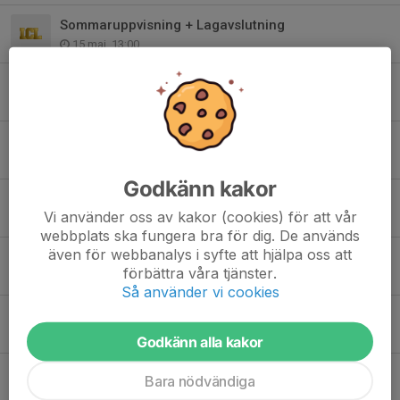
Sommaruppvisning + Lagavslutning
15 maj, 13:00
Viktig information!
8 maj, 11:13
JAMFEST SENDOFF
25 apr, 15:15
Godkänn kakor
Jamfest information
Vi använder oss av kakor (cookies) för att vår
19 apr, 16:51
webbplats ska fungera bra för dig. De används
även för webbanalys i syfte att hjälpa oss att
Allmän info
förbättra våra tjänster.
15 mar, 08:00
Så använder vi cookies
DM OCH SEND OFF INFO
3 mar, 20:25
Godkänn alla kakor
Info v. 10
Bara nödvändiga
3 mar, 13:12