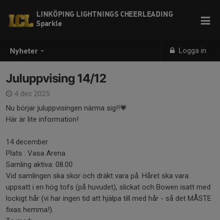
LINKÖPING LIGHTNINGS CHEERLEADING
Sparkle
Logga in
Nyheter
Juluppvising 14/12
4 dec 2025
Nu börjar juluppvisingen närma sig!!💗
Här är lite information!
14 december
Plats : Vasa Arena
Samling aktiva: 08.00
Vid samlingen ska skor och dräkt vara på. Håret ska vara
uppsatt i en hög tofs (på huvudet), slickat och Bowen isatt med
lockigt hår (vi har ingen tid att hjälpa till med hår - så det MÅSTE
fixas hemma!).