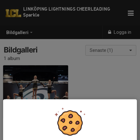
LINKÖPING LIGHTNINGS CHEERLEADING
Sparkle
Logga in
Bildgalleri
Bildgalleri
Senaste (1)
1 album
TCC 2020
2020-02-16
|
9 st