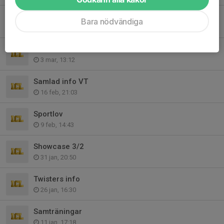
DM OCH SEND OFF INFO
Bara nödvändiga
3 mar, 20:25
Info v. 10
3 mar, 13:12
Samlad info VT
16 feb, 21:03
Sportlov
9 feb, 14:43
Showcase 3/2
31 jan, 20:50
Twisters info
26 jan, 16:30
Samträningar
11 jan, 17:18