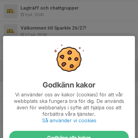
Lagträff och chattgrupper
9 jul, 10:00
Välkommen till Sparkle 26/27!
27 jun, 09:00
Sommaruppvisning + Lagavslutning
15 maj, 13:00
Viktig information!
8 maj, 11:13
Godkänn kakor
JAMFEST SENDOFF
Vi använder oss av kakor (cookies) för att vår
25 apr, 15:15
webbplats ska fungera bra för dig. De används
även för webbanalys i syfte att hjälpa oss att
Jamfest information
förbättra våra tjänster.
19 apr, 16:51
Så använder vi cookies
Allmän info
15 mar, 08:00
Godkänn alla kakor