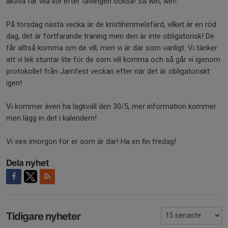
aktiva får vila lite efter tävlingen också! Så win, win!
På torsdag nästa vecka är de kristihimmelsfärd, vilket är en röd
dag, det är fortfarande träning men den är inte obligatorisk! De
får alltså komma om de vill, men vi är där som vanligt. Vi tänker
att vi lek stuntar lite för de som vill komma och så går vi igenom
protokollet från Jamfest veckan efter när det är obligatoriskt
igen!
Vi kommer även ha lagkväll den 30/5, mer information kommer
men lägg in det i kalendern!
Vi ses imorgon för er som är där! Ha en fin fredag!
Dela nyhet
Tidigare nyheter