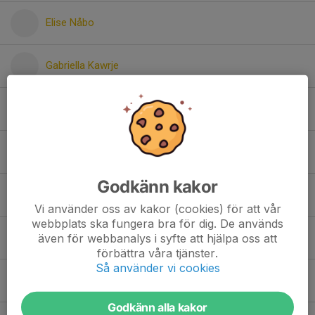
Elise Nåbo
Gabriella Kawrje
Izabella Gudamanis
Julie Polstam
Godkänn kakor
Leia Karlsson
Vi använder oss av kakor (cookies) för att vår
webbplats ska fungera bra för dig. De används
Linnea Forsling
även för webbanalys i syfte att hjälpa oss att
förbättra våra tjänster.
Så använder vi cookies
Livia Törnström
Godkänn alla kakor