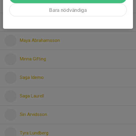
Lova Josefsson
Bara nödvändiga
Maja Bergwall
Maya Abrahamsson
Minna Gifting
Saga Idemo
Saga Laurell
Siri Arvidsson
Tyra Lundberg