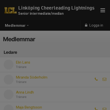
Linköping Cheerleading Lightnings
Senior intermediate/median
Logga in
Medlemmar
Medlemmar
Ledare
Elin Lans
Tränare
Miranda Söderholm
Tränare
Anna Lindh
Tränare
Maja Bengtsson