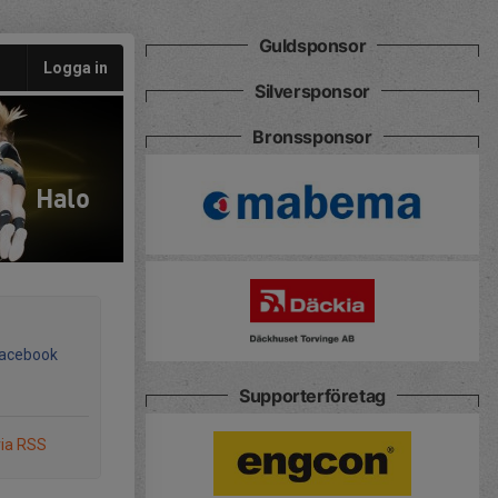
Guldsponsor
Logga in
Silversponsor
Bronssponsor
Halo
Facebook
Supporterföretag
via RSS