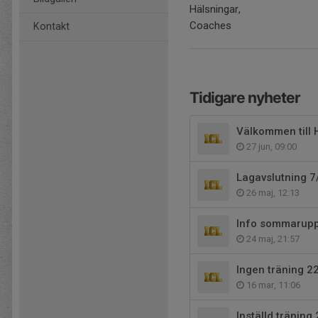
Hälsningar,
Coaches
Kontakt
Tidigare nyheter
Välkommen till 
27 jun, 09:00
Lagavslutning 7
26 maj, 12:13
Info sommarupp
24 maj, 21:57
Ingen träning 2
16 mar, 11:06
Inställd träning