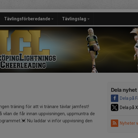
Tävlingsförberedande
Tävlingslag
Dela nyhet
Dela på 
ngen träning för att vi tränare tävlar jamfest!
Dela på X
å vilan de får innan uppvisningen, uppmuntra de
grammet.💓 Nu laddar vi inför uppvisning den
Nyheter 