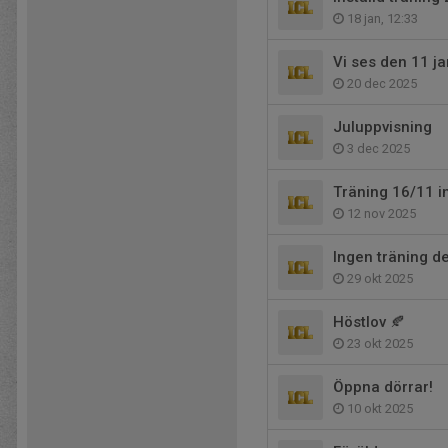
18 jan, 12:33
Vi ses den 11 ja
20 dec 2025
Juluppvisning
3 dec 2025
Träning 16/11 in
12 nov 2025
Ingen träning d
29 okt 2025
Höstlov 🍂
23 okt 2025
Öppna dörrar!
10 okt 2025