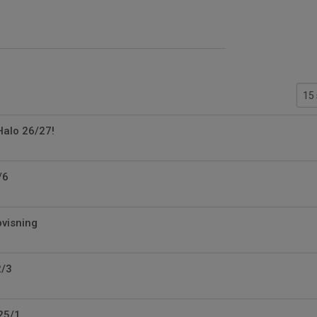
Halo 26/27!
/6
visning
2/3
 25/1