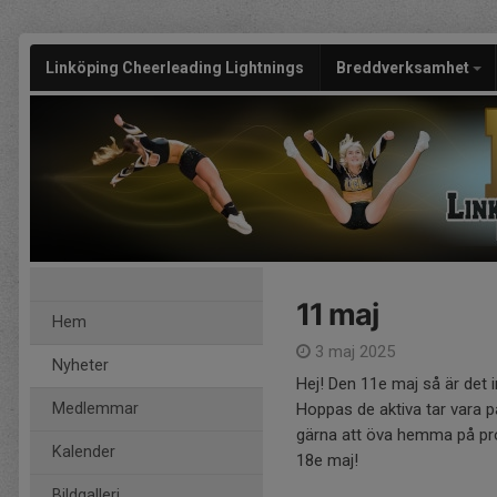
Linköping Cheerleading Lightnings
Breddverksamhet
11 maj
Hem
3 maj 2025
Nyheter
Hej! Den 11e maj så är det i
Medlemmar
Hoppas de aktiva tar vara p
gärna att öva hemma på pro
Kalender
18e maj!
Bildgalleri