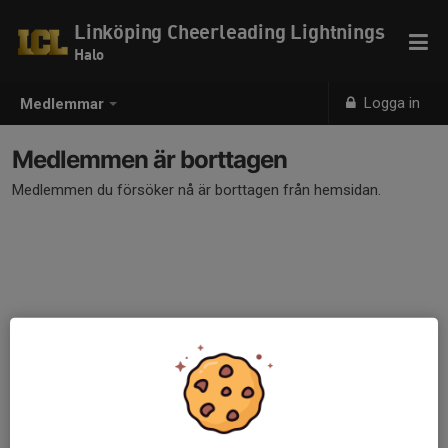
Linköping Cheerleading Lightnings
Halo
Logga in
Medlemmar
Medlemmen är borttagen
Medlemmen du försöker nå är borttagen från hemsidan.