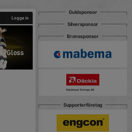
Guldsponsor
Logga in
Silversponsor
Bronssponsor
Gloss
Supporterföretag