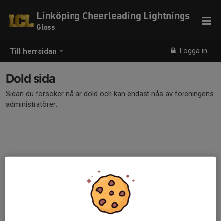
Linköping Cheerleading Lightnings
Gloss
Logga in
Till hemsidan
Dold sida
Sidan du försöker nå är dold och kan endast nås av föreningens
administratörer.